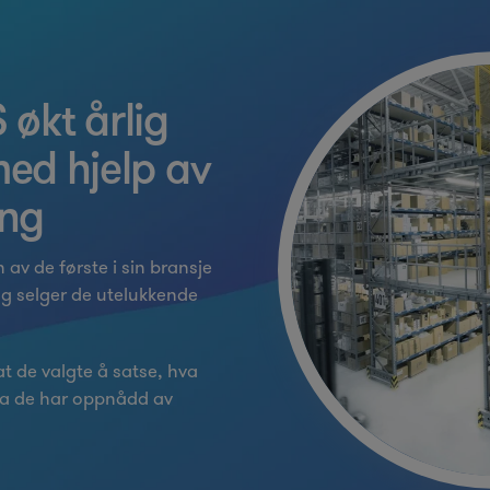
 økt årlig
ed hjelp av
ing
 av de første i sin bransje
ag selger de utelukkende
at de valgte å satse, hva
hva de har oppnådd av