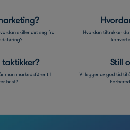
marketing?
Hvordan
ordan skiller det seg fra
Hvordan tiltrekker d
edsføring?
konverte
 taktikker?
Still
 når man markedsfører til
Vi legger av god tid til
rer best?
Forbered 