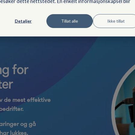
 besøker dette nettstedet. Én enkelt informasjonskapsel blir
Detaljer
Tillat alle
Ikke tillat
g for
ter
 de mest effektive
bedrifter.
faringer og gå
har lykkes.