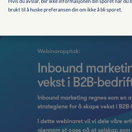
Hvis du avslår, blir ikke informasjonen din sporet når du
brukt til å huske preferansen din om ikke å bli sporet.
Webinaropptak:
Inbound marketin
vekst i B2B-bedrif
Inbound marketing regnes som en av
strategiene for å skape vekst i B2B-
I dette webinaret vil vi dele våre er
gjennom et case på et selskap som 