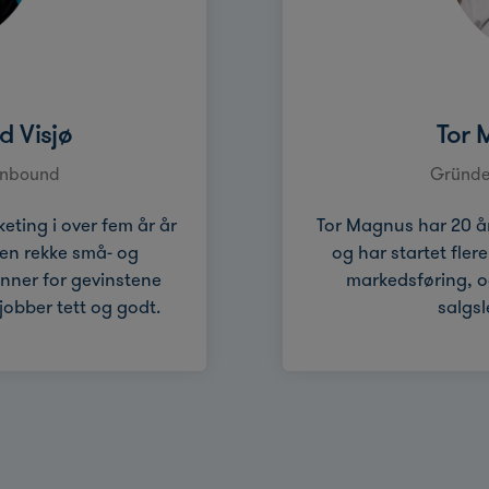
d Visjø
Tor 
 Inbound
Gründer
ting i over fem år år
Tor Magnus har 20 år
 en rekke små- og
og har startet fler
nner for gevinstene
markedsføring, og
obber tett og godt.
salgs