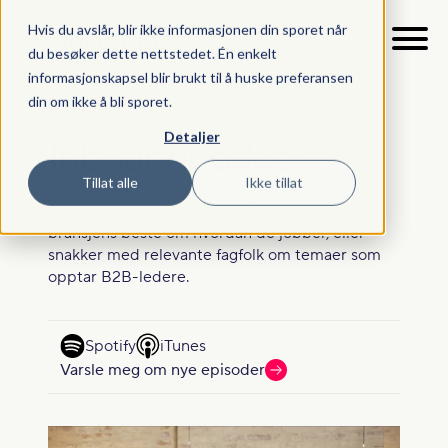
Hvis du avslår, blir ikke informasjonen din sporet når
du besøker dette nettstedet. Én enkelt
informasjonskapsel blir brukt til å huske preferansen
din om ikke å bli sporet.
Fagstoff
Inboundpodden
>
Detaljer
Inboundpodden
Tillat alle
Ikke tillat
Bli med oss i studio når vi intervjuer noen av
bransjens beste om hvordan de jobber, eller
snakker med relevante fagfolk om temaer som
opptar B2B-ledere.
Spotify
iTunes
Varsle meg om nye episoder