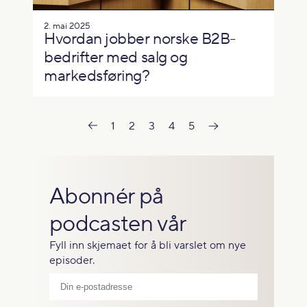
2. mai 2025
Hvordan jobber norske B2B-
bedrifter med salg og
markedsføring?
1
2
3
4
5
Abonnér på
podcasten vår
Fyll inn skjemaet for å bli varslet om nye
episoder.