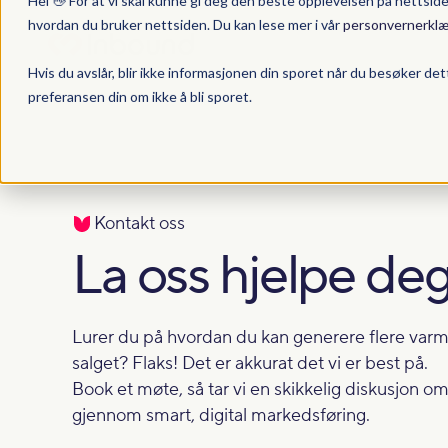
Hei 👋 For at vi skal kunne gi deg den beste opplevelsen på nettsid
hvordan du bruker nettsiden. Du kan lese mer i vår
personvernerklæ
Hvis du avslår, blir ikke informasjonen din sporet når du besøker det
preferansen din om ikke å bli sporet.
Kontakt oss
La oss hjelpe de
Lurer du på hvordan du kan generere flere varme
salget? Flaks! Det er akkurat det vi er best på.
Book et møte, så tar vi en skikkelig diskusjon 
gjennom smart, digital markedsføring.