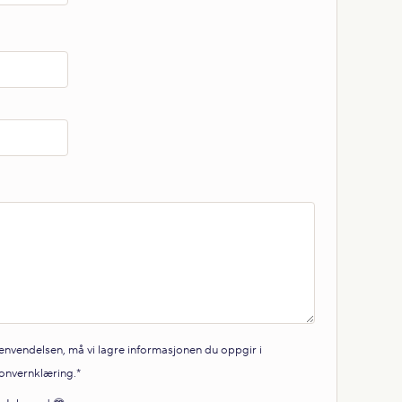
henvendelsen, må vi lagre informasjonen du oppgir i
onvernklæring
.
*