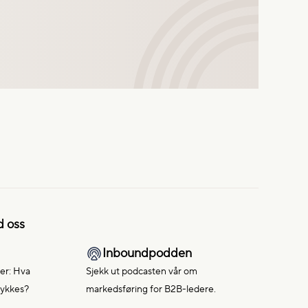
d oss
Inboundpodden
er: Hva
Sjekk ut podcasten vår om
lykkes?
markedsføring for B2B-ledere.