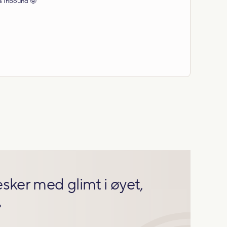
ra Inbound 🤓
sker med glimt i øyet,
»