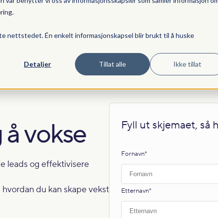
en vår benytter vi oss av informasjonsskapsler som samler informasjon o
ring
.
Tjenester
Resultater
Priser
Fagstoff
te nettstedet. Én enkelt informasjonskapsel blir brukt til å huske
Detaljer
Tillat alle
Ikke tillat
g å vokse
Fyll ut skjemaet, så 
Fornavn
*
 leads og effektivisere
om hvordan du kan skape vekst
Etternavn
*