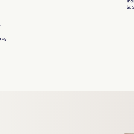
Ind
år.
r
-
g og