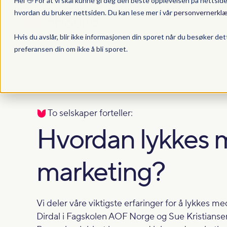
Hei 👋 For at vi skal kunne gi deg den beste opplevelsen på nettsid
hvordan du bruker nettsiden. Du kan lese mer i vår
personvernerklæ
Hvis du avslår, blir ikke informasjonen din sporet når du besøker det
preferansen din om ikke å bli sporet.
To selskaper forteller:
Hvordan lykkes 
marketing?
Vi deler våre viktigste erfaringer for å lykkes m
Dirdal i Fagskolen AOF Norge og Sue Kristiansen