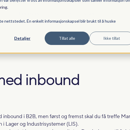
en vår benytter vi oss av informasjonsskapsler som samler informasjon o
ring
.
Tjenester
Resultater
Priser
Fagstoff
te nettstedet. Én enkelt informasjonskapsel blir brukt til å huske
Detaljer
Tillat alle
Ikke tillat
med inbound
ed inbound i B2B, men først og fremst skal du få treffe Ma
 i Lager og Industrisystemer (LIS).