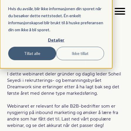
Hvis du avslår, blir ikke informasjonen din sporet når
du besøker dette nettstedet. Én enkelt
informasjonskapsel blir brukt til å huske preferansen
din om ikke å bli sporet.
Webinaropptak:
Detaljer
Vårt første år med
Tillat alle
Ikke tillat
inbound marketing
I dette webinaret deler gründer og daglig leder Soheil
Seyedi i rekrutterings- og bemanningsbyrået
Dreamwork sine erfaringer etter å ha lagt bak seg det
første året med denne type markedsføring.
Webinaret er relevant for alle B2B-bedrifter som er
nysgjerrig på inbound marketing og ønsker å lære fra
andre som har fått det til. Last ned vårt populære
webinar, og se det akkurat når det passer deg!