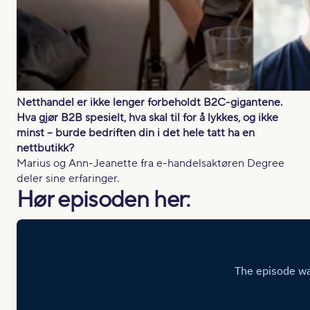
Netthandel er ikke lenger forbeholdt B2C-gigantene.
Hva gjør B2B spesielt, hva skal til for å lykkes, og ikke
minst – burde bedriften din i det hele tatt ha en
nettbutikk?
Marius og Ann-Jeanette fra e-handelsaktøren Degree
deler sine erfaringer.
Hør episoden her: