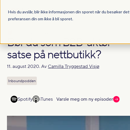
Hvis du avslår, blir ikke informasjonen din sporet når du besøker det
preferansen din om ikke å bli sporet.
Hjem
>
Inboundpodden
Bør du som B2B-aktør
satse på nettbutikk?
11. august 2020. Av
Camilla Tryggestad Visjø
Inboundpodden
Spotify
iTunes
Varsle meg om ny episoder