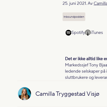
25. juni 2021. Av
Camilla
Inboundpodden
Spotify
iTunes
Det er ikke alltid like
Markedssjef Tony Bjaal
ledende selskaper på i
sluttbrukere og levera
Camilla Tryggestad Visjø