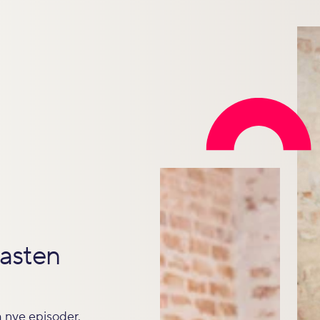
asten
om nye episoder.