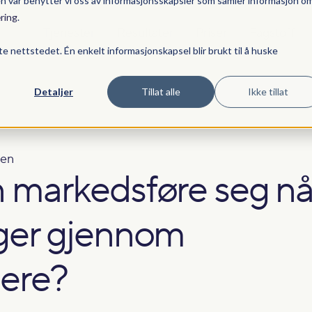
en vår benytter vi oss av informasjonsskapsler som samler informasjon o
ring
.
Tjenester
Resultater
Priser
Fagstoff
te nettstedet. Én enkelt informasjonskapsel blir brukt til å huske
Detaljer
Tillat alle
Ikke tillat
en
 markedsføre seg nå
ger gjennom
lere?