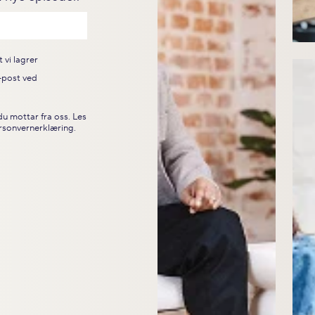
 vi lagrer
e-post ved
u mottar fra oss. Les
rsonvernerklæring
.