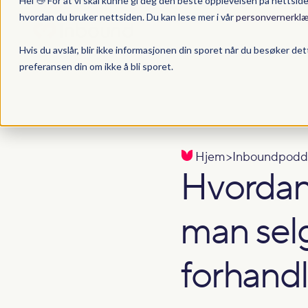
Hei 👋 For at vi skal kunne gi deg den beste opplevelsen på nettsid
hvordan du bruker nettsiden. Du kan lese mer i vår
personvernerklæ
Hvis du avslår, blir ikke informasjonen din sporet når du besøker det
preferansen din om ikke å bli sporet.
Hjem
>
Inboundpodd
Hvordan
man sel
forhand