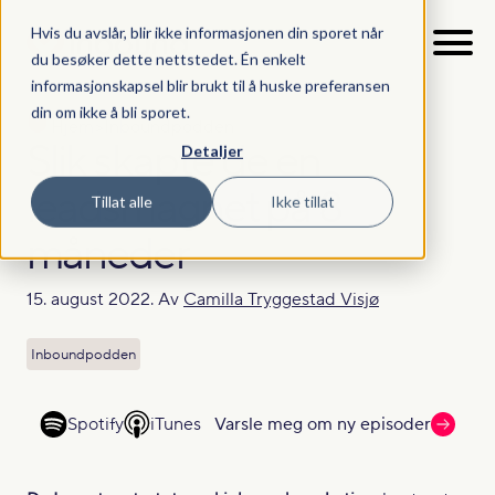
Hvis du avslår, blir ikke informasjonen din sporet når
du besøker dette nettstedet. Én enkelt
informasjonskapsel blir brukt til å huske preferansen
din om ikke å bli sporet.
Hjem
>
Inboundpodden
Slik skapte de en
Detaljer
leadsmagnet på 8
Tillat alle
Ikke tillat
måneder
15. august 2022. Av
Camilla Tryggestad Visjø
Inboundpodden
Spotify
iTunes
Varsle meg om ny episoder