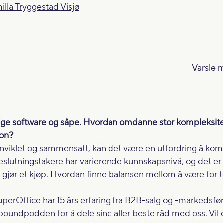
lla Tryggestad Visjø
Varsle 
selge software og såpe. Hvordan omdanne stor kompleksitet 
on?
nnviklet og sammensatt, kan det være en utfordring å kom
eslutningstakere har varierende kunnskapsnivå, og det e
k gjør et kjøp. Hvordan finne balansen mellom å være for 
perOffice har 15 års erfaring fra B2B-salg og -markedsføri
oundpodden for å dele sine aller beste råd med oss. Vil du