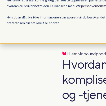
Hei 👋 For at vi skal kunne gi deg den beste opplevelsen på nettsid
hvordan du bruker nettsiden. Du kan lese mer i vår
personvernerklæ
Hvis du avslår, blir ikke informasjonen din sporet når du besøker det
preferansen din om ikke å bli sporet.
Hjem
>
Inboundpodd
Hvordan
komplis
og -tjen