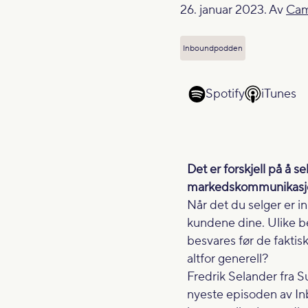
26. januar 2023. Av
Cami
Inboundpodden
Spotify
iTunes
Det er forskjell på å 
markedskommunikasj
Når det du selger er i
kundene dine. Ulike b
besvares før de faktis
altfor generell?
Fredrik Selander fra Su
nyeste episoden av Inb