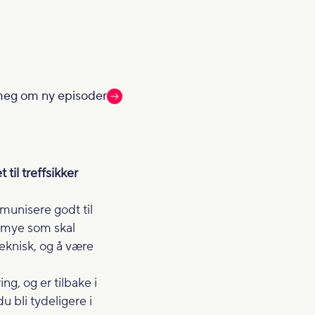
meg om ny episoder
til treffsikker
munisere godt til
r mye som skal
teknisk, og å være
ng, og er tilbake i
 bli tydeligere i