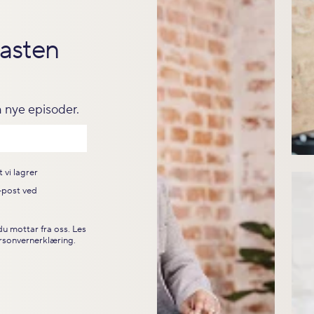
asten
om nye episoder.
 vi lagrer
e-post ved
u mottar fra oss. Les
rsonvernerklæring
.