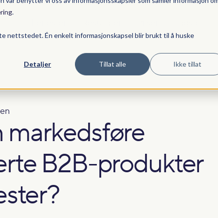
en vår benytter vi oss av informasjonsskapsler som samler informasjon o
ring
.
Tjenester
Resultater
Priser
Fagstoff
te nettstedet. Én enkelt informasjonskapsel blir brukt til å huske
Detaljer
Tillat alle
Ikke tillat
en
 markedsføre
erte B2B-produkter
ester?