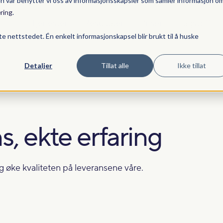
en vår benytter vi oss av informasjonsskapsler som samler informasjon o
ring
.
Tjenester
Resultater
Priser
Fagstoff
te nettstedet. Én enkelt informasjonskapsel blir brukt til å huske
Detaljer
Tillat alle
Ikke tillat
s, ekte erfaring
og øke kvaliteten på leveransene våre.