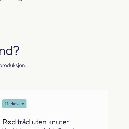
und?
dsproduksjon.
Merkevare
Rød tråd uten knuter