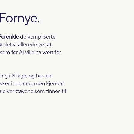
 Fornye.
Forenkle
de kompliserte
e
det vi allerede vet at
m før AI ville ha vært for
ng i Norge, og har alle
ye er i endring, men kjernen
ale verktøyene som finnes til