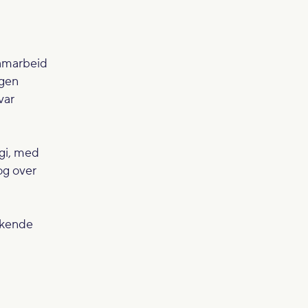
samarbeid
ngen
var
egi, med
og over
ukkende