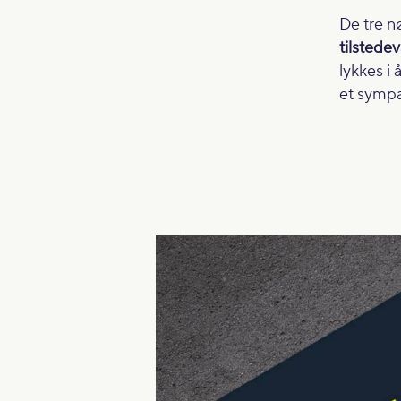
De tre n
tilstede
lykkes i
et sympat