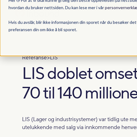
Hei 👋 For at vi skal kunne gi deg den beste opplevelsen på nettsid
hvordan du bruker nettsiden. Du kan lese mer i vår
personvernerklæ
Hvis du avslår, blir ikke informasjonen din sporet når du besøker det
preferansen din om ikke å bli sporet.
Referanse
>
LIS
LIS doblet omset
70 til 140 million
LIS (Lager og industrisystemer) var tidlig ute m
utelukkende med salg via innkommende henven