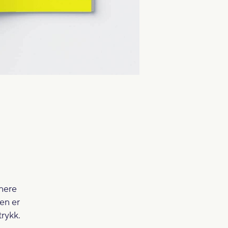
inere
en er
trykk.