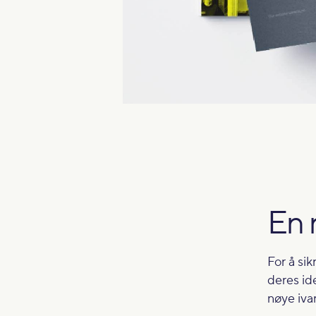
En 
For å sik
deres id
nøye ivar