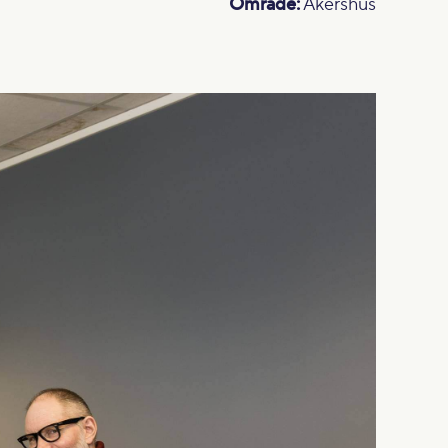
Område:
Akershus