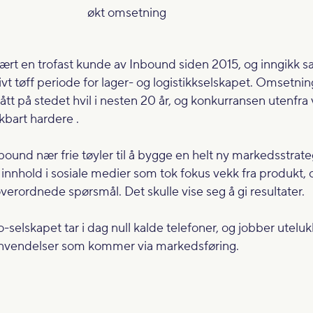
økt omsetning
ært en trofast kunde av Inbound siden 2015, og inngikk 
tivt tøff periode for lager- og logistikkselskapet. Omsetni
tt på stedet hvil i nesten 20 år, og konkurransen utenfra 
kbart hardere .
bound nær frie tøyler til å bygge en helt ny markedsstrat
 innhold i sosiale medier som tok fokus vekk fra produkt, 
verordnede spørsmål. Det skulle vise seg å gi resultater.
o-selskapet tar i dag null kalde telefoner, og jobber utel
envendelser som kommer via markedsføring.