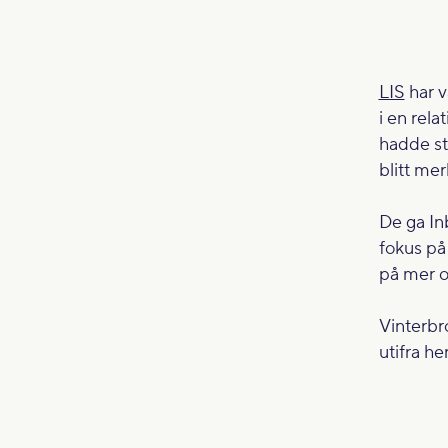
LIS
har v
i en rela
hadde stå
blitt mer
De ga In
fokus på
på mer o
Vinterbr
utifra h