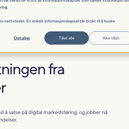
en vår benytter vi oss av informasjonsskapsler som samler informasjon o
ring
.
Tjenester
Resultater
Priser
Fagstoff
te nettstedet. Én enkelt informasjonskapsel blir brukt til å huske
Detaljer
Tillat alle
Ikke tillat
ningen fra
er
ed å satse på digital markedsføring, og jobber nå
delser.