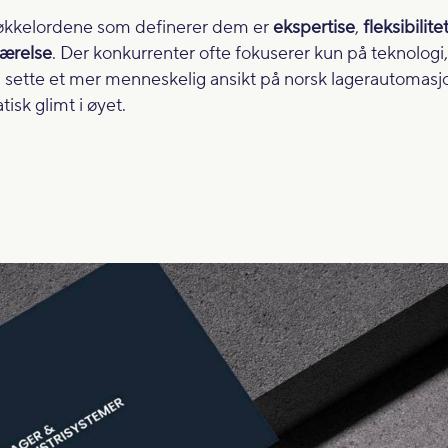
økkelordene som definerer dem er
ekspertise
,
fleksibilite
værelse
. Der konkurrenter ofte fokuserer kun på teknologi,
 å sette et mer menneskelig ansikt på norsk lagerautomas
isk glimt i øyet.