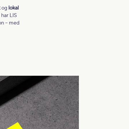
t
og
lokal
 har LIS
jon – med