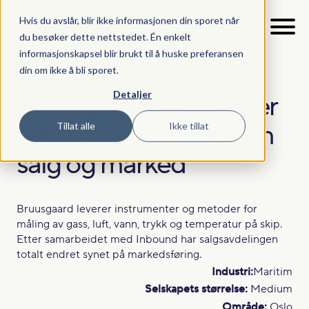
Hvis du avslår, blir ikke informasjonen din sporet når
du besøker dette nettstedet. Én enkelt
informasjonskapsel blir brukt til å huske preferansen
din om ikke å bli sporet.
Referanse
>
Bruusgaard
Detaljer
Bruusgaard skapte nær
100% overlapp mellom
Tillat alle
Ikke tillat
salg og marked
Bruusgaard leverer instrumenter og metoder for
måling av gass, luft, vann, trykk og temperatur på skip.
Etter samarbeidet med Inbound har salgsavdelingen
totalt endret synet på markedsføring.
Industri:
Maritim
Selskapets størrelse:
Medium
Område:
Oslo