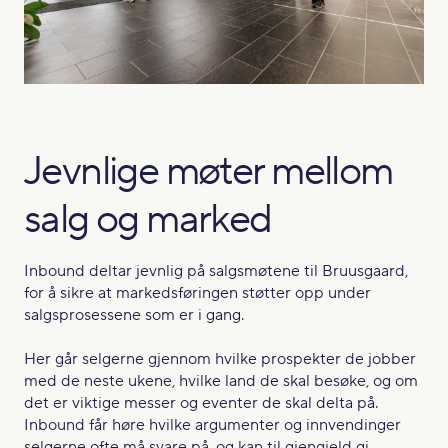
Jevnlige møter mellom
salg og marked
Inbound deltar jevnlig på salgsmøtene til Bruusgaard,
for å sikre at markedsføringen støtter opp under
salgsprosessene som er i gang.
Her går selgerne gjennom hvilke prospekter de jobber
med de neste ukene, hvilke land de skal besøke, og om
det er viktige messer og eventer de skal delta på.
Inbound får høre hvilke argumenter og innvendinger
selgerne ofte må svare på, og kan til gjengjeld gi