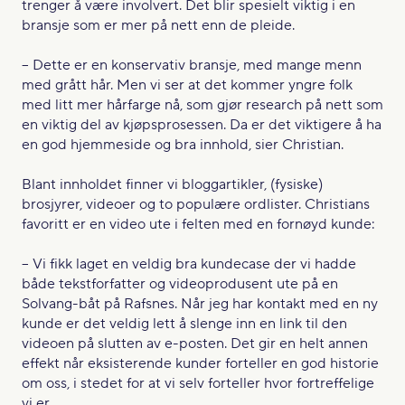
trenger å være involvert. Det blir spesielt viktig i en
bransje som er mer på nett enn de pleide.
– Dette er en konservativ bransje, med mange menn
med grått hår. Men vi ser at det kommer yngre folk
med litt mer hårfarge nå, som gjør research på nett som
en viktig del av kjøpsprosessen. Da er det viktigere å ha
en god hjemmeside og bra innhold, sier Christian.
Blant innholdet finner vi bloggartikler, (fysiske)
brosjyrer, videoer og to populære ordlister. Christians
favoritt er en video ute i felten med en fornøyd kunde:
– Vi fikk laget en veldig bra kundecase der vi hadde
både tekstforfatter og videoprodusent ute på en
Solvang-båt på Rafsnes. Når jeg har kontakt med en ny
kunde er det veldig lett å slenge inn en link til den
videoen på slutten av e-posten. Det gir en helt annen
effekt når eksisterende kunder forteller en god historie
om oss, i stedet for at vi selv forteller hvor fortreffelige
vi er.