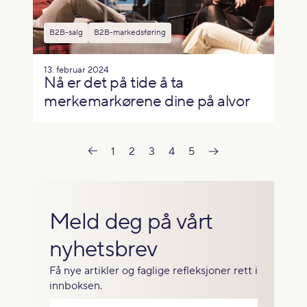
B2B-salg
B2B-markedsføring
13. februar 2024
Nå er det på tide å ta
merkemarkørene dine på alvor
1
2
3
4
5
Meld deg på vårt
nyhetsbrev
Få nye artikler og faglige refleksjoner rett i
innboksen.