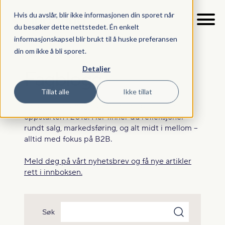
Hvis du avslår, blir ikke informasjonen din sporet når
du besøker dette nettstedet. Én enkelt
informasjonskapsel blir brukt til å huske preferansen
din om ikke å bli sporet.
Fagstoff
Fagblogg
>
Detaljer
Fagblogg
Tillat alle
Ikke tillat
Fagbloggen vår har vært en fast post siden
oppstarten i 2015. Her finner du refleksjoner
rundt salg, markedsføring, og alt midt i mellom –
alltid med fokus på B2B.
Meld deg på vårt nyhetsbrev og få nye artikler
rett i innboksen.
Søk