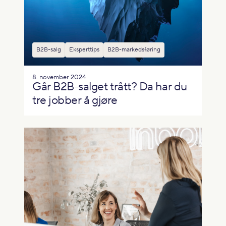
B2B-salg
Eksperttips
B2B-markedsføring
8. november 2024
Går B2B-salget trått? Da har du
tre jobber å gjøre